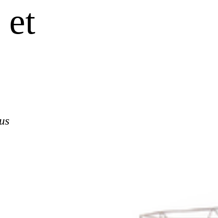
 et
us